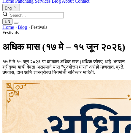
Home
Panchang
Services
Blog
About
Contact
Eng
EN
Home
›
Blog
›
Festivals
Festivals
अधिक मास (१७ मे – १५ जून २०२६)
१७ मे ते १५ जून २०२६ या काळात अधिक मास (अधिक ज्येष्ठ) आहे. भगवान
श्रीकृष्ण याची देवता असल्याने यास "पुरुषोत्तम मास" असेही म्हणतात. व्रते,
उपवास, दान आणि शास्त्रोक्त नियमांची सविस्तर माहिती.