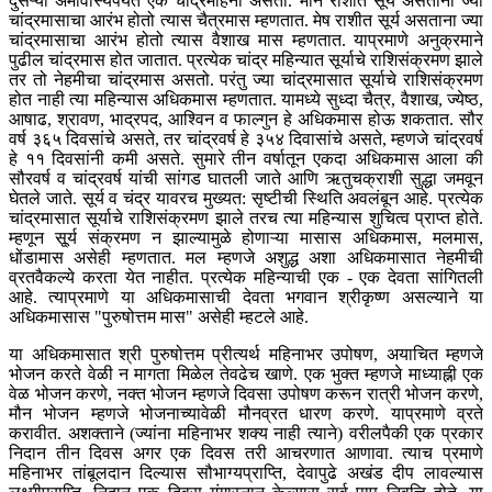
दुसऱ्या अमावास्येपर्यंत एक चांद्रमहिना असतो. मीन राशीत सूर्य असताना ज्या
चांद्रमासाचा आरंभ होतो त्यास चैत्रमास म्हणतात. मेष राशीत सूर्य असताना ज्या
चांद्रमासाचा आरंभ होतो त्यास वैशाख मास म्हणतात. याप्रमाणे अनुक्रमाने
पुढील चांद्रमास होत जातात. प्रत्येक चांद्र महिन्यात सूर्याचे राशिसंक्रमण झाले
तर तो नेहमीचा चांद्रमास असतो. परंतु ज्या चांद्रमासात सूर्याचे राशिसंक्रमण
होत नाही त्या महिन्यास अधिकमास म्हणतात. यामध्ये सुध्दा चैत्र, वैशाख, ज्येष्ठ,
आषाढ, श्रावण, भाद्रपद, आश्विन व फाल्गुन हे अधिकमास होऊ शकतात. सौर
वर्ष ३६५ दिवसांचे असते, तर चांद्रवर्ष हे ३५४ दिवासांचे असते, म्हणजे चांद्रवर्ष
हे ११ दिवसांनी कमी असते. सुमारे तीन वर्षातून एकदा अधिकमास आला की
सौरवर्ष व चांद्रवर्ष यांची सांगड घातली जाते आणि ऋतुचक्राशी सुद्धा जमवून
घेतले जाते. सूर्य व चंद्र यावरच मुख्यत: सृष्टीची स्थिति अवलंबून आहे. प्रत्येक
चांद्रमासात सूर्याचे राशिसंक्रमण झाले तरच त्या महिन्यास शुचित्व प्राप्त होते.
म्हणून सू्र्य संक्रमण न झाल्यामुळे होणाऱ्या मासास अधिकमास, मलमास,
धोंडामास असेही म्हणतात. मल म्हणजे अशुद्ध अशा अधिकमासात नेहमीची
व्रतवैकल्ये करता येत नाहीत. प्रत्येक महिन्याची एक - एक देवता सांगितली
आहे. त्याप्रमाणे या अधिकमासाची देवता भगवान श्रीकृष्ण असल्याने या
अधिकमासास "पुरुषोत्तम मास" असेही म्हटले आहे.
या अधिकमासात श्री पुरुषोत्तम प्रीत्यर्थ महिनाभर उपोषण, अयाचित म्हणजे
भोजन करते वेळी न मागता मिळेल तेवढेच खाणे. एक भुक्त म्हणजे माध्याह्नी एक
वेळ भोजन करणे, नक्त भोजन म्हणजे दिवसा उपोषण करून रात्री भोजन करणे,
मौन भोजन म्हणजे भोजनाच्यावेळी मौनव्रत धारण करणे. याप्रमाणे व्रते
करावीत. अशक्ताने (ज्यांना महिनाभर शक्य नाही त्याने) वरीलपैकी एक प्रकार
निदान तीन दिवस अगर एक दिवस तरी आचरणात आणावा. त्याच प्रमाणे
महिनाभर तांबूलदान दिल्यास सौभाग्यप्राप्ति, देवापुढे अखंड दीप लावल्यास