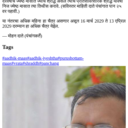
दरवर्षीचे ज्येष्ठ मासात ज्यांचे श्राद्ध असेल त्यांचे प्रतिसांवत्सरिक श्राद्ध यावर्षी
निज ज्येष्ठ मासात त्या तिथीस करावे. (सविस्तर माहिती दाते पंचांगात पान २५
वर पहावी.)
या नंतरचा अधिक महिना हा चैत्र असणार असून 16 मार्च 2029 ते 13 एप्रिल
2029 दरम्यान हा अधिक चैत्र येईल.
— मोहन दाते (पंचांगकर्ते)
Tags
#aadhik-maas
#aadhik-jyeshtha
#purushottam-
maas
#vrata
#shraddh
#panchang