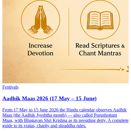
Festivals
Aadhik Maas 2026 (17 May – 15 June)
From 17 May to 15 June 2026 the Hindu calendar observes Aadhik
Maas (the Aadhik Jyeshtha month) — also called Purushottam
Maas, with Bhagavan Shri Krishna as its presiding deity. A complete
guide to its vratas, charity and shraddha rules.