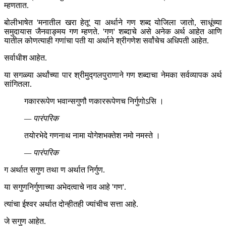
म्हणतात.
बोलीभाषेत 'मनातील खरा हेतू' या अर्थाने गण शब्द योजिला जातो, साधूंच्या
समुदायास जैनवाङ्मय गण म्हणते. 'गण' शब्दाचे असे अनेक अर्थ आहेत आणि
यातील कोणत्याही गणांचा पती या अर्थाने श्रीगणेश सर्वांचेच अधिपती आहेत.
सर्वाधीश आहेत.
या सगळ्या अर्थांच्या पार श्रीमुद्गलपुराणाने गण शब्दाचा नेमका सर्वव्यापक अर्थ
सांगितला.
गकाररूपेण भवान्सगुणौ णकाररूपेणच निर्गुणोऽसि ।
— पारंपरिक
तयोरभेदे गणनाथ नामा योगेशभक्तेश नमो नमस्ते ।
— पारंपरिक
ग अर्थात सगुण तथा ण अर्थात निर्गुण.
या सगुणनिर्गुणाच्या अभेदत्वाचे नाव आहे 'गण'.
त्यांचा ईश्वर अर्थात दोन्हीतही ज्यांचीच सत्ता आहे.
जे सगुण आहेत.