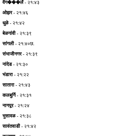
वेंग���र्ले
- २१:४३
ओझर
- २१:४६
धुळे
- २१:४२
बेळगांवी
- २१:३९
सांगली
- २१:४०छ.
संभाजीनगर
- २१:३९
नांदेड
- २१:३०
भंडारा
- २१:२२
सातारा
- २१:४३
कलबुर्गि
- २१:३१
नागपूर
- २१:२४
भुसावळ
- २१:३८
सावंतवाडी
- २१:४२