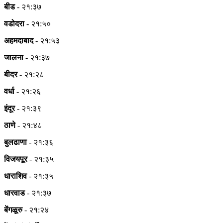
बीड
- २१:३७
वडोदरा
- २१:५०
अहमदाबाद
- २१:५३
जालना
- २१:३७
बीदर
- २१:२८
वर्धा
- २१:२६
इंदूर
- २१:३९
ठाणे
- २१:४८
बुलढाणा
- २१:३६
विजयपूर
- २१:३५
धाराशिव
- २१:३५
धारवाड
- २१:३७
बेंगळूरु
- २१:२४