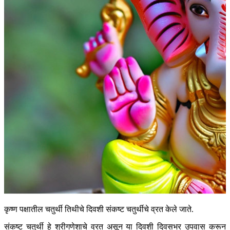
कृष्ण पक्षातील चतुर्थी तिथीचे दिवशी संकष्ट चतुर्थीचे व्रत केले जाते.
संकष्ट चतुर्थी हे श्रीगणेशाचे व्रत असून या दिवशी दिवसभर उपवास करून