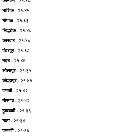
कल्याण
- २१:४८
नाशिक
- २१:४५
भोपाळ
- २१:३३
सिद्धटेक
- २१:४०
कारवार
- २१:४०
पंढरपूर
- २१:३७
महड
- २१:४७
सोलापूर
- २१:३५
कोल्हापूर
- २१:४१
पणजी
- २१:४२
मोरगाव
- २१:४२
हुब्बळ्ळी
- २१:३६
गदग
- २१:३४
परभणी
- २१:३३