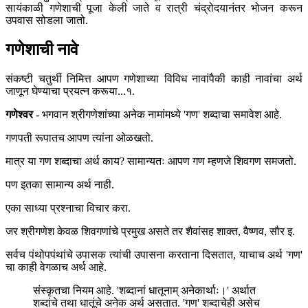
सायंकाळी गणेशाची पूजा केली जाते व रात्री चंद्रोदयानंतर भोजन करून
उपवास सोडला जातो.
गणेशाची नावे
संकष्टी चतुर्थी निमित्त आपण गणेशाच्या विविध नावांपैकी काही नावांचा अर्थ
जाणून घेण्याचा प्रयत्न करूया...१.
गणेश्वर
- भगवान श्रीगणेशांच्या अनेक नामांमध्ये 'गण' शब्दाचा समावेश आहे.
गणपती रूपातच आपण त्यांना ओळखतो.
मात्र या गण शब्दाचा अर्थ काय? सामान्यतः आपण गण म्हणजे शिवगण समजतो.
पण इतका सामान्य अर्थ नाही.
एका साध्या प्रश्नाचा विचार करा.
जर श्रीगणेश केवळ शिवगणांचे प्रमुख असते तर शैवांसह शाक्त, वैष्णव, सौर इ.
सर्वच पंथोपपंथांचे उपासक त्यांची उपासना करताना दिसतात, याचाच अर्थ 'गण'
चा काही वेगळाच अर्थ आहे.
संस्कृतचा नियम आहे. 'शब्दानां धातूनाम् अनेकार्थाः।' अर्थात
शब्दांचे तथा धातूंचे अनेक अर्थ असतात. 'गण' शब्दाचेही असेच