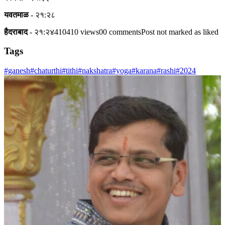
यवतमाळ
- २१:२८
हैदराबाद
- २१:२४410410 views00 commentsPost not marked as liked
Tags
#ganesh
#chaturthi
#tithi
#nakshatra
#yoga
#karana
#rashi
#2024